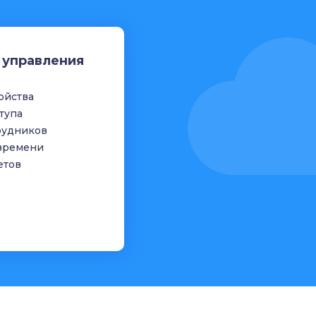
 управления
ройства
тупа
рудников
 времени
етов