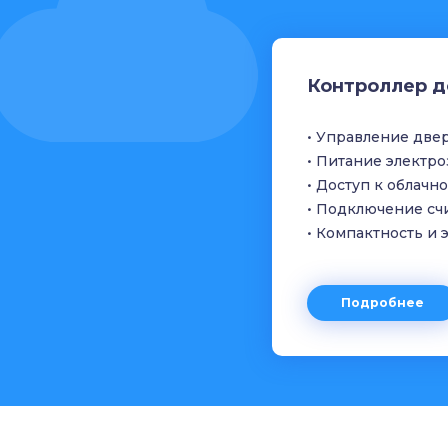
Контроллер д
• Управление две
• Питание электр
• Доступ к облачн
• Подключение сч
• Компактность и
Подробнее