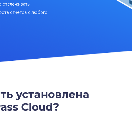
ю отслеживать
орта отчетов с любого
ть установлена
ass Cloud?