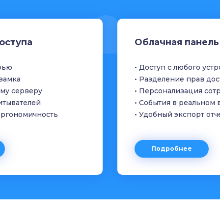
оступа
Облачная панель
рью
• Доступ с любого уст
озамка
• Разделение прав дос
ому серверу
• Персонализация сот
итывателей
• События в реальном
 эргономичность
• Удобный экспорт отч
Подробнее