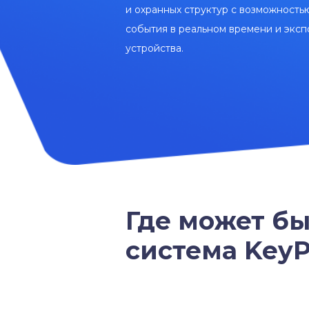
и охранных структур с возможность
события в реальном времени и эксп
устройства.
Где может бы
система KeyP