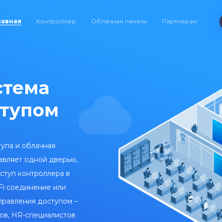
лавная
Контроллер
Облачная панель
Партнерам
стема
ступом
тупа и облачная
авляет одной дверью,
оступ контроллера в
Fi соединение или
управления доступом –
ов, HR-специалистов