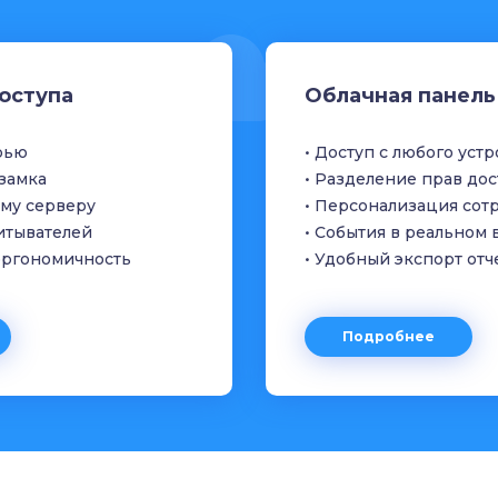
оступа
Облачная панель
рью
• Доступ с любого уст
озамка
• Разделение прав дос
ому серверу
• Персонализация сот
итывателей
• События в реальном
 эргономичность
• Удобный экспорт отч
Подробнее