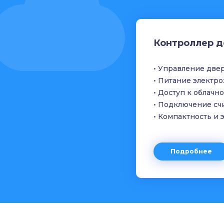
Контроллер д
• Управление две
• Питание электр
• Доступ к облачн
• Подключение сч
• Компактность и
Подробнее