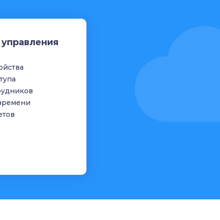
 управления
ройства
тупа
рудников
 времени
етов