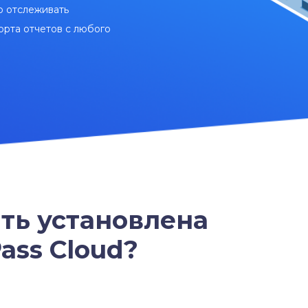
ю отслеживать
орта отчетов с любого
ть установлена
ass Cloud?