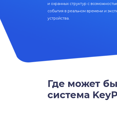
и охранных структур с возможность
события в реальном времени и эксп
устройства.
Где может бы
система KeyP