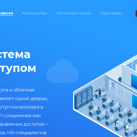
лавная
Контроллер
Облачная панель
Партнерам
стема
ступом
тупа и облачная
авляет одной дверью,
оступ контроллера в
Fi соединение или
управления доступом –
ов, HR-специалистов